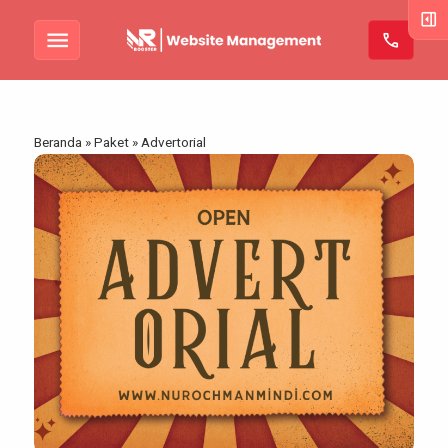
right_panel_open
menu
call
Beranda
»
Paket
»
Advertorial