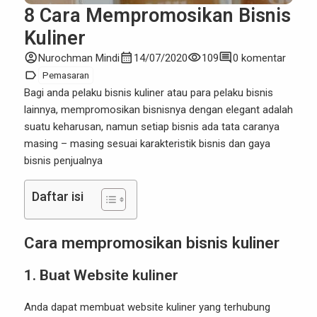
8 Cara Mempromosikan Bisnis
Kuliner
account_circle
calendar_month
visibility
comment
Nurochman Mindi
14/07/2020
109
0 komentar
label
Pemasaran
Bagi anda pelaku bisnis kuliner atau para pelaku bisnis
lainnya, mempromosikan bisnisnya dengan elegant adalah
suatu keharusan, namun setiap bisnis ada tata caranya
masing – masing sesuai karakteristik bisnis dan gaya
bisnis penjualnya
Daftar isi
Cara mempromosikan bisnis kuliner
1.
Buat Website kuliner
Anda dapat membuat website kuliner yang terhubung