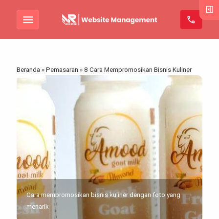
right_panel_open
menu
call
Beranda
»
Pemasaran
»
8 Cara Mempromosikan Bisnis Kuliner
Cara mempromosikan bisnis kuliner dengan foto yang
menarik