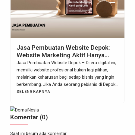
Jasa Pembuatan Website Depok:
Website Marketing Aktif Hanya
Dengan 5jt
Jasa Pembuatan Website Depok – Di era digital ini,
memiliki website profesional bukan lagi pilihan,
melainkan keharusan bagi setiap bisnis yang ingin
berkembang. Jika Anda seorang pebisnis di Depok,
Bogor, dan sekitarnya, dan sedang mencari jasa
SELENGKAPNYA
pembuatan website Depok yang tidak hanya
berkualitas tetapi juga terjangkau, Anda berada di
tempat yang tepat! Kami hadir untuk membantu
Komentar (0)
Anda membangun kehadiran online yang […]
Saat ini belum ada komentar