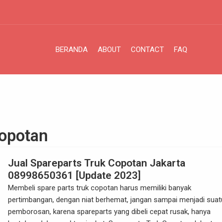
BERANDA
ABOUT
CONTACT
FAQ
copotan
Jual Spareparts Truk Copotan Jakarta
08998650361 [Update 2023]
Membeli spare parts truk copotan harus memiliki banyak
pertimbangan, dengan niat berhemat, jangan sampai menjadi suat
pemborosan, karena spareparts yang dibeli cepat rusak, hanya