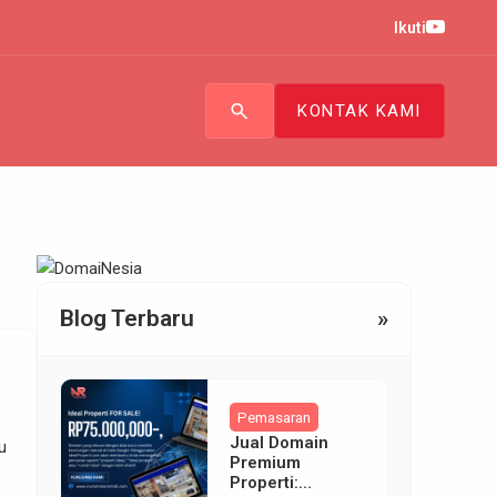
Ikuti
search
KONTAK KAMI
Blog Terbaru
»
Pemasaran
Jual Domain
u
Premium
Properti: