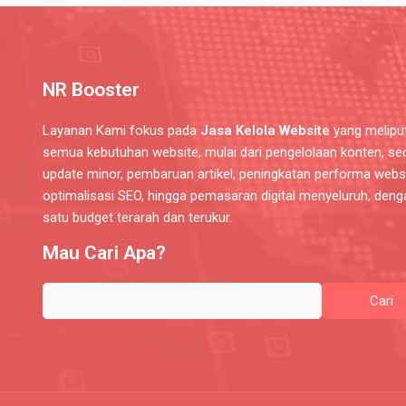
NR Booster
Layanan Kami fokus pada
Jasa Kelola Website
yang meliput
semua kebutuhan website, mulai dari pengelolaan konten, sec
update minor, pembaruan artikel, peningkatan performa websi
optimalisasi SEO, hingga pemasaran digital menyeluruh, deng
satu budget terarah dan terukur.
Mau Cari Apa?