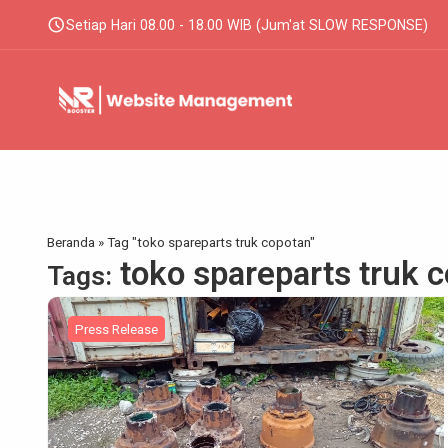
schedule
Setiap Hari 08.00 - 18.00 WIB (Jum'at SLOW RESPONSE)
Beranda
»
Tag "toko spareparts truk copotan"
toko spareparts truk 
Tags:
Press Release