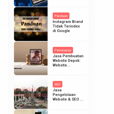
IdealProperti.com
– Siap Gaskan
Bisnis Anda!
as
Panduan
Instagram Brand
Tidak Terindex
di Google
Pemasaran
Jasa Pembuatan
Website Depok:
Website
Marketing Aktif
Hanya Dengan
5jt
SEO
Jasa
Pengelolaan
Website & SEO di
Bogor | Garansi
Halaman 1
Google, Bisnis