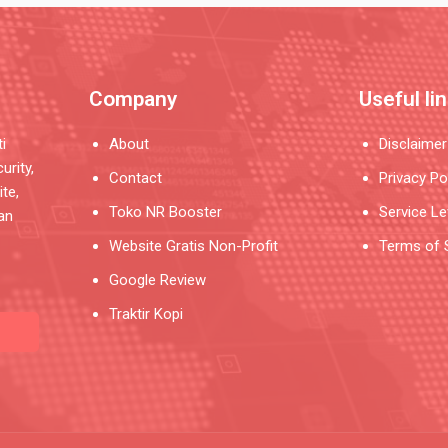
Company
Useful li
i
About
Disclaimer
urity,
Contact
Privacy Po
te,
Toko NR Booster
Service L
an
Website Gratis Non-Profit
Terms of 
Google Review
Traktir Kopi